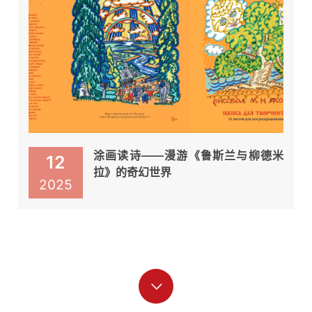
涂画读诗——漫游《鲁斯兰与柳德米
12
拉》的奇幻世界
2025