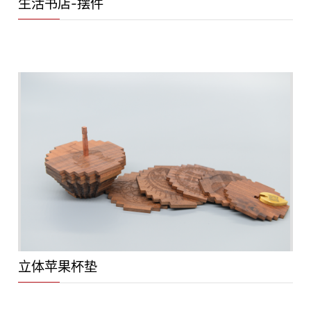
生活书店-摆件
立体苹果杯垫