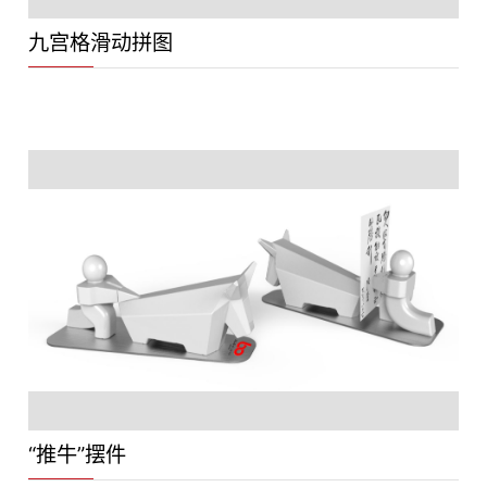
九宫格滑动拼图
“推牛”摆件