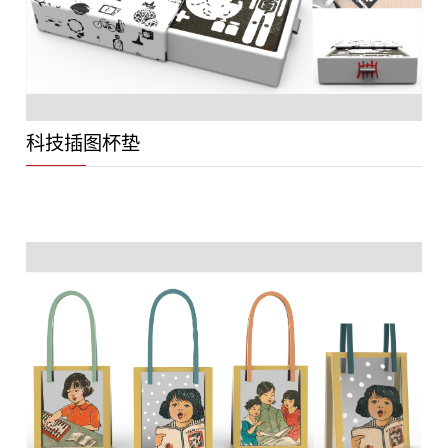
科技插图杯垫