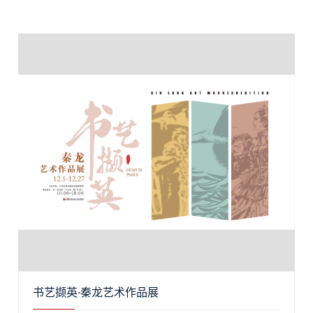
书艺撷英·秦龙艺术作品展