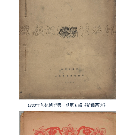
年艺苑朝华第一期第五辑《新俄画选》
1930