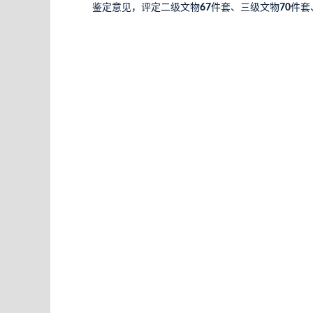
鉴定意见，评定二级文物
67
件套、三级文物
70
件套