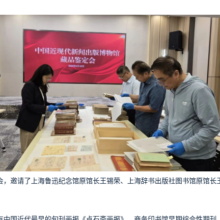
会，邀请了上海鲁迅纪念馆原馆长王锡荣、上海辞书出版社图书馆原馆长
有中国近代最早的旬刊画报《点石斋画报》、商务印书馆早期综合性期刊