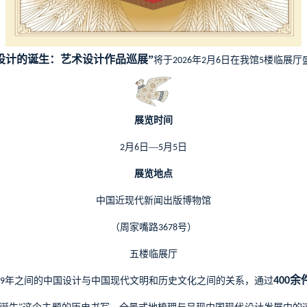
设计的诞生：艺术设计作品巡展”
将于
年
月
日在我馆
楼临展厅
2026
2
6
5
展览时间
月
日—
月
日
2
6
5
5
展览地点
中国近现代新闻出版博物馆
（周家嘴路
号）
3678
五楼临展厅
余
年之间的中国设计与中国现代文明和历史文化之间的关系，通过
400
9