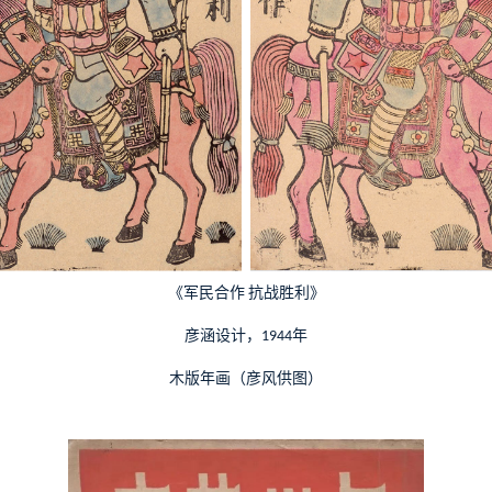
《军民合作
抗战胜利》
彦涵设计，
年
1944
木版年画（彦风供图）