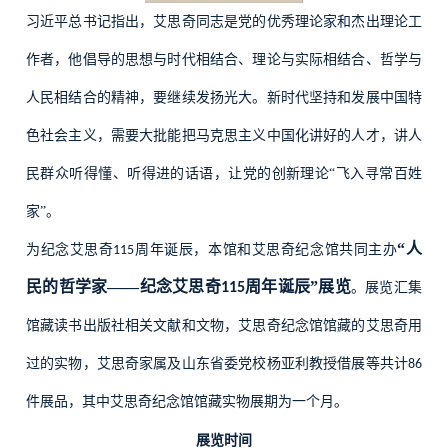
习近平总书记指出，艾思奇同志是党的优秀理论家和杰出理论工
作者，他倡导的思想与时代相结合、理论与实际相结合、哲学与
人民相结合的精神，要继续发扬光大。新时代坚持和发展中国特
色社会主义，需要大批能把马克思主义中国化讲好的人才，讲人
民群众听得懂、听得进的话语，让党的创新理论“飞入寻常百姓
家”。
“人
为纪念艾思奇
周年诞辰，本馆和艾思奇纪念馆共同主办
115
民的哲学家——纪念艾思奇
周年诞辰”展览
115
。展览汇集
馆藏读书出版社相关文献和文物，艾思奇纪念馆馆藏的艾思奇用
过的实物，艾思奇家属及山东省委党校杨亚利教授借展等共计
86
件展品，其中艾思奇纪念馆馆藏实物展期为一个月。
展览时间