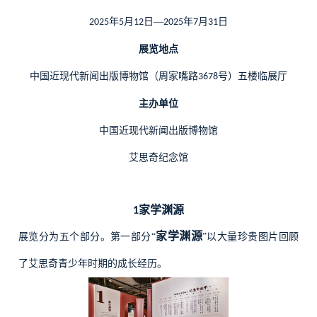
年
月
日—
年
月
日
2025
5
12
2025
7
31
展览地点
中国近现代新闻出版博物馆（周家嘴路
号）五楼临展厅
3678
主办单位
中国近现代新闻出版博物馆
艾思奇纪念馆
家学渊源
1
家学渊源
展览分为五个部分。第一部分“
”以大量珍贵图片回顾
了艾思奇青少年时期的成长经历。