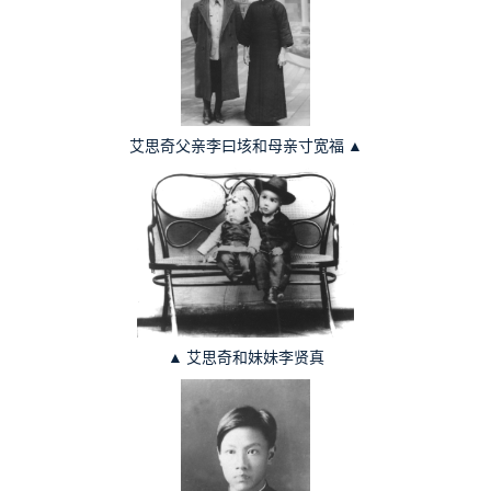
艾思奇父亲李曰垓和母亲寸宽福
▲
▲
艾思奇和妹妹李贤真