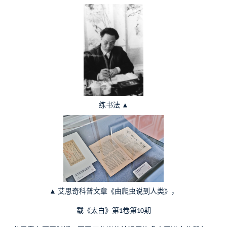
练书法
▲
▲
艾思奇科普文章《由爬虫说到人类》，
载《太白》第
卷第
期
1
10