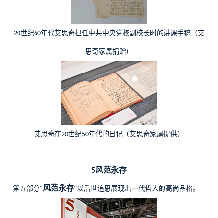
世纪
年代艾思奇担任中共中央党校副校长时的讲课手稿（艾
20
60
思奇家属捐赠）
艾思奇在
世纪
年代的日记（艾思奇家属提供）
20
50
风范永存
5
风范永存
第五部分“
”以后世追思展现出一代哲人的高尚品格。