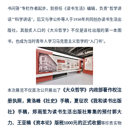
书问答”专栏作者起步，到担任《读书生活》编辑，负责“哲学讲
话”“科学讲话”，后又与李公朴等人于
年共同创办读书生活出
1936
版社，其脍炙人口的《大众哲学》不仅是该社出版的第一本图
书，也成为当时青年人学习马克思主义哲学的“入门书”。
《大众哲学》内政部著作权注
本次展览不仅首次公开展出了
册执照，黄洛峰《社史》手稿，夏征农《我和读书出版
社》手稿，郑雨笙为读书生活出版社筹集的预付郭大
力、王亚楠《资本论》版税
元的正式收据
1000
等珍贵实物