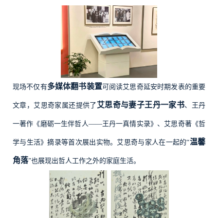
多媒体翻书装置
现场不仅有
可阅读艾思奇延安时期发表的重要
艾思奇与妻子王丹一家书
文章，艾思奇家属还提供了
、王丹
一著作《磨砺一生伴哲人——王丹一真情实录》、艾思奇著《哲
温馨
学与生活》摘录等首次展出实物。艾思奇与家人在一起的“
角落
”也展现出哲人工作之外的家庭生活。