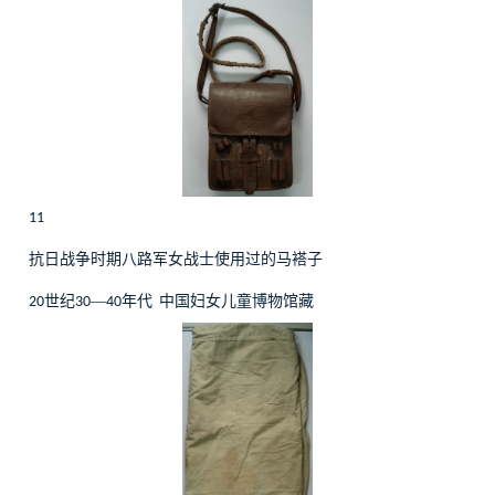
11
抗日战争时期八路军女战士使用过的马褡子
世纪
—
年代
中国妇女儿童博物馆藏
20
30
40