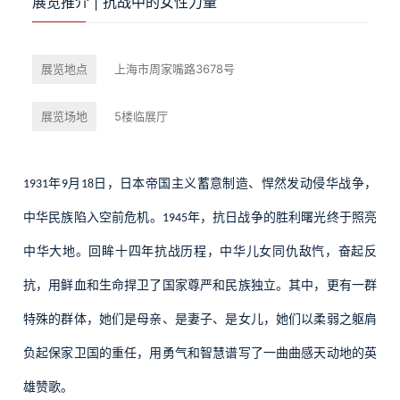
展览推介 | 抗战中的女性力量
展览地点
上海市周家嘴路3678号
展览场地
5楼临展厅
年
月
日，日本帝国主义蓄意制造、悍然发动侵华战争，
1931
9
18
中华民族陷入空前危机。
年，抗日战争的胜利曙光终于照亮
1945
中华大地。回眸十四年抗战历程，中华儿女同仇敌忾，奋起反
抗，用鲜血和生命捍卫了国家尊严和民族独立。其中，更有一群
特殊的群体，她们是母亲、是妻子、是女儿，她们以柔弱之躯肩
负起保家卫国的重任，用勇气和智慧谱写了一曲曲感天动地的英
雄赞歌。