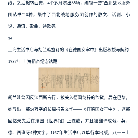
线，之后辗转西安，
个多月演出
场，编辑一套“西北战地服务
4
68
团丛书”
种，集中了西北战地服务团创作的散文、话剧、小
10
说、通讯、歌曲、诗歌等。
14
上海生活书店与胡兰畦签订的《在德国女牢中》出版权授与契约
年
上海韬奋纪念馆藏
1937
胡兰畦曾因反法西斯言行，被关入德国纳粹的监狱。后在巴黎，
她写出一部
万字的长篇报告文学——《在德国女牢中》，这部
14
回忆录先后在法国《世界报》上连载，并且被翻译成俄、英、
德、西班牙
种文字，
年生活书店以单行本出版。八一三上
4
1937