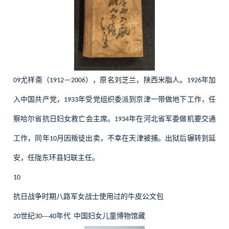
尤祥斋（
－
），原名刘芝兰，陕西米脂人。
年加
09
1912
2006
1926
入中国共产党，
年受党组织委派到京津一带做地下工作，任
1933
察哈尔省抗日妇女救亡会主席。
年在河北省军委做机要交通
1934
工作，同年
月因叛徒出卖，不幸在天津被捕。出狱后辗转到延
10
安，任陇东环县妇联主任。
10
抗日战争时期八路军女战士使用过的牛皮公文包
世纪
—
年代
中国妇女儿童博物馆藏
20
30
40