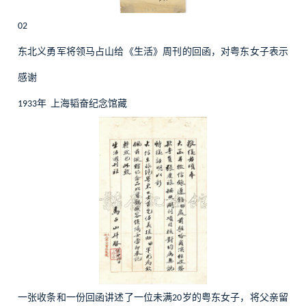
02
东北义勇军将领马占山给《生活》周刊的回函，对粤东女子表示
感谢
年
上海韬奋纪念馆藏
1933
一张收条和一份回函讲述了一位未满
岁的粤东女子，将父亲留
20