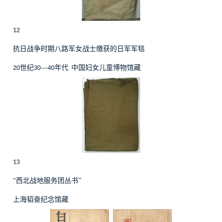
12
抗日战争时期八路军女战士缴获的日军军毯
世纪
—
年代
中国妇女儿童博物馆藏
20
30
40
13
“西北战地服务团丛书”
上海韬奋纪念馆藏