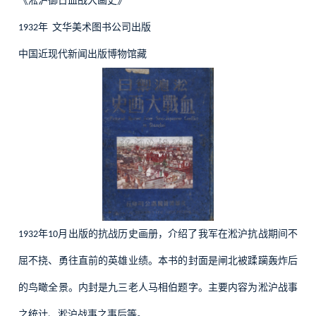
《淞沪御日血战大画史》
年
文华美术图书公司出版
1932
中国近现代新闻出版博物馆藏
年
月出版的抗战历史画册，介绍了我军在淞沪抗战期间不
1932
10
屈不挠、勇往直前的英雄业绩。本书的封面是闸北被蹂躏轰炸后
的鸟瞰全景。内封是九三老人马相伯题字。主要内容为淞沪战事
之统计、淞沪战事之事后等。