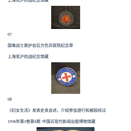
上海淞沪抗战纪念馆藏
07
国难战士救护会后方伤兵医院纪念章
上海淞沪抗战纪念馆藏
08
《妇女生活》发表史良自述，介绍参加游行和被殴经过
年第
卷第
期
中国近现代新闻出版博物馆藏
1936
3
6