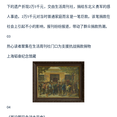
下的遗产折现
万
千元，交由生活周刊社，捐给东北义勇军的感
2
5
人事迹。
万
千元对当时普通家庭而言是一笔巨款。该笔捐款在
2
5
社会上引起不小的影响，报刊纷纷报道，带动了群众捐款热潮。
03
热心读者聚集在生活周刊社门口为支援抗战捐款捐物
上海韬奋纪念馆藏
04