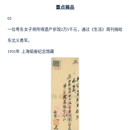
重点展品
01
一位粤东女子将所得遗产折现
万
千元，通过《生活》周刊捐给
2
5
东北义勇军。
年
上海韬奋纪念馆藏
1931