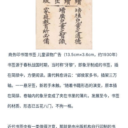
商务印书馆书签 儿童读物广告（13.5cm×3.6cm，约1930年）
书签源于春秋战国时期，当时称“牙黎”，即象牙制成的书签，插
在简牍中，方便阅读。唐代韩愈诗云：“邺侯家多书，插架三万
轴。一一悬牙签，新若手未触。”随着书籍形态的演变，原本插
在简牍、卷轴内的象牙变成了夹在书里的薄片。发展至今，书签
的材质、形态已五花八门，不拘一格。
近代书签中有一类值得注意，那就是由出版机构自行印制的书