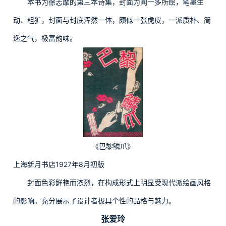
本书为徐志摩的第三本诗集，封面为闻一多所绘，笔墨生
动、粗犷，封面与封底浑然一体，颇似一张虎皮，一派质朴、简
逸之气，极富韵味。
《巴黎鳞爪》
上海新月书店1927年8月初版
封面色彩鲜艳而浓烈，在构成形式上明显受现代派绘画风格
的影响。充分展示了设计者极具个性的品格与魅力。
张爱玲