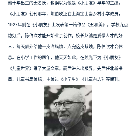
他十年出生的无名氏，也误以为他是《小朋友》早年的主编。
《小朋友》创刊那年，陈伯吹还在上海宝山当乡村小学教员，
1927年刚在《小朋友》上发表第一篇作品《丑和美》。学校九点
熄灯后，陈伯吹才能开始业余创作，校长赵镛是爱惜人才的好
人，每天额外给他一支洋蜡烛，点完这支蜡烛，陈伯吹才会休
息。在小学工作的四年，他天天如此，在烛光下为《小朋友》
《儿童世界》写了大量文章。嗣后进入出版界，先后任北新书
局、儿童书局编辑，主编过《小学生》《儿童杂志》等期刊。