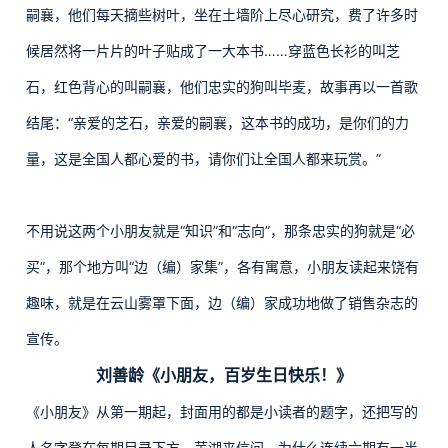
嗣襄，他们每天摘些树叶，坐在土墙阶上尽心研究，费了许多时
候居然将一片片的叶子贴成了一大本书……穿蓝色长衫的叫芝
石，红色背心的叫嗣襄，他们忠实的狗叫毕麦，故事再以一首歌
结尾：“亲爱的芝石，亲爱的嗣襄，这本书的成功，是你们的力
量，这是全国人都心爱的书，请你们让全国人都来玩赏。”
不用说这两个小朋友就是“知识”和“志向”，那条忠实的狗就是“必
买”，那个地方叫“边（编）家集”，各有寓意，小朋友读起来饶有
趣味，就是在云山雾罩下面，边（编）家成功地做了销售杂志的
宣传。
刘善龄《小朋友，百岁生日快乐！》
《小朋友》从第一期起，封面用的都是小读者的题字，还把写的
人名字登在每期目录下方。芜湖来信问，为什么连续六期有一半