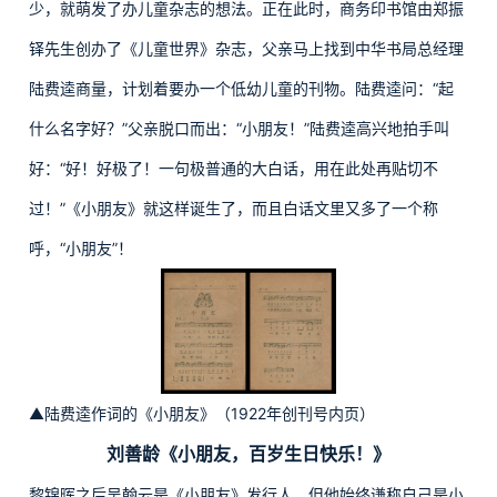
少，就萌发了办儿童杂志的想法。正在此时，商务印书馆由郑振
铎先生创办了《儿童世界》杂志，父亲马上找到中华书局总经理
陆费逵商量，计划着要办一个低幼儿童的刊物。陆费逵问：“起
什么名字好？”父亲脱口而出：“小朋友！”陆费逵高兴地拍手叫
好：“好！好极了！一句极普通的大白话，用在此处再贴切不
过！”《小朋友》就这样诞生了，而且白话文里又多了一个称
呼，“小朋友”！
▲陆费逵作词的《小朋友》（1922年创刊号内页）
刘善龄《小朋友，百岁生日快乐！》
黎锦晖之后吴翰云是《小朋友》发行人，但他始终谦称自己是小