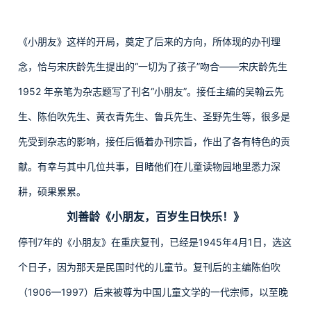
《小朋友》这样的开局，奠定了后来的方向，所体现的办刊理
念，恰与宋庆龄先生提出的“一切为了孩子”吻合——宋庆龄先生
1952 年亲笔为杂志题写了刊名“小朋友”。接任主编的吴翰云先
生、陈伯吹先生、黄衣青先生、鲁兵先生、圣野先生等，很多是
先受到杂志的影响，接任后循着办刊宗旨，作出了各有特色的贡
献。有幸与其中几位共事，目睹他们在儿童读物园地里悉力深
耕，硕果累累。
刘善龄《小朋友，百岁生日快乐！》
停刊7年的《小朋友》在重庆复刊，已经是1945年4月1日，选这
个日子，因为那天是民国时代的儿童节。复刊后的主编陈伯吹
（1906—1997）后来被尊为中国儿童文学的一代宗师，以至晚