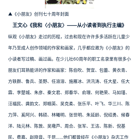
▲《小朋友》创刊七十周年封面
王文心《我和〈小朋友〉——从小读者到执行主编》
纵观《小朋友》走过的历程，过去和现在许许多多活跃在儿童少
年乃至成人创作领域的作家和画家，几乎都应邀为《小朋友》的
小读者写过稿、画过画。在少儿社60周年的职工名录里有很多小
朋友们耳熟能详的作家和画家：陈伯吹、贺宜、包蕾、黄衣青、
方轶群、鲁兵、圣野、任溶溶、施雁冰、洪汛涛、任大星、任大
霖、李楚城、朱彦、秦文君、郑春华、俞理、何艳荣、马如瑾、
汪福民、龚韵文、郑帼英、吴克柔、张乐平、叶飞、华三川、陈
力萍、奚阿兴、韩硕、林曦明、张世明、朱延龄、倪绍勇、候春
洋、陆元林、陈敦、吴璥芦、周合、张军、王洁、陈新、倪基
民、费嘉、赵晓音、于昆……他们都曾经在《小朋友》杂志工作