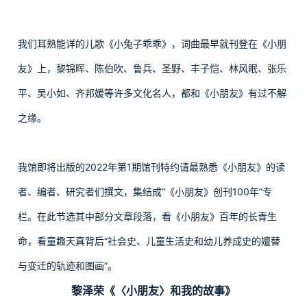
我们耳熟能详的儿歌《小兔子乖乖》，词曲最早就刊登在《小朋
友》上，黎锦晖、陈伯吹、鲁兵、圣野、丰子恺、林风眠、张乐
平、吴小如、齐邦媛等许多文化名人，都和《小朋友》有过不解
之缘。
我馆即将出版的2022年第1期馆刊特约请最熟悉《小朋友》的读
者、编者、研究者们撰文，集结成“《小朋友》创刊100年”专
栏。在此节选其中部分文章段落，看《小朋友》百年的长青生
命，看童趣天真背后“社会史、儿童生活史和幼儿养成史的嬗替
与变迁的轨迹和图画”。
黎泽荣《〈小朋友〉和我的故事》