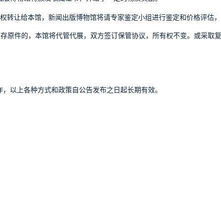
转让给本馆，新闻出版博物馆将请专家鉴定小组进行鉴定和价格评估，
原件的，本馆将代管代展，双方签订保管协议，所有权不变。或采取复
，以上各种方式和政策自公告发布之日起长期有效。