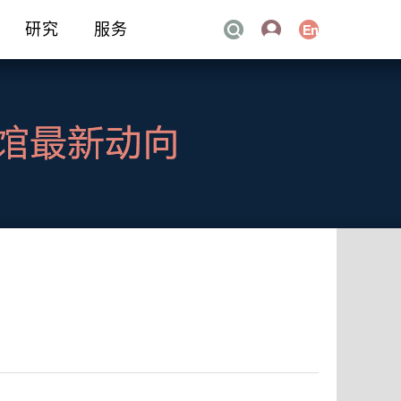
研究
服务