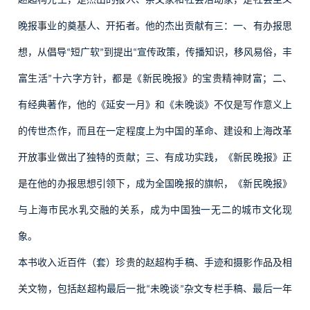
晚报事业的奠基人、开拓者。他的杰出贡献有三：一、有办报思
想，从倡导
短广软
到提出
宣传政策，传播知识，移风易俗，丰
“
”
“
富生活
十六字方针，都是《新民晚报》的宝贵精神财富；二、
”
有经典著作，他的《延安一月》和《未晚谈》不仅是写作意义上
的传世杰作，而且在一定程度上为中国的革命、建设和上海改革
开放事业做出了独特的贡献；三、有成功实践，《新民晚报》正
是在他的办报思想引领下，成为全国晚报的旗帜，《新民晚报》
与上海市民水乳交融的关系，成为中国独一无二的城市文化现
象。
本书收入近百件（套）珍贵的赵超构手稿、手迹和摄影作品及相
关文物，包括赵超构最后一批
未晚谈
杂文专栏手稿、最后一年
“
”