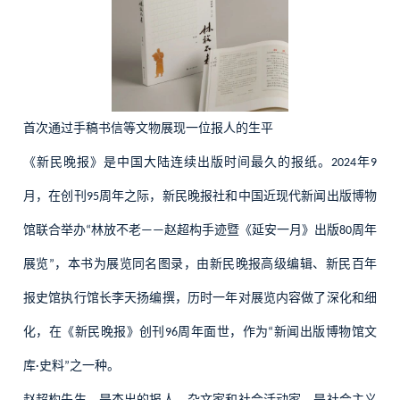
首次通过手稿书信等文物展现一位报人的生平
《新民晚报》是中国大陆连续出版时间最久的报纸。
年
2024
9
月，在创刊
周年之际，新民晚报社和中国近现代新闻出版博物
95
馆联合举办
林放不老
赵超构手迹暨《延安一月》出版
周年
“
——
80
展览
，本书为展览同名图录，由新民晚报高级编辑、新民百年
”
报史馆执行馆长李天扬编撰，历时一年对展览内容做了深化和细
化，在《新民晚报》创刊
周年面世，作为
新闻出版博物馆文
96
“
库
史料
之一种。
·
”
赵超构先生，是杰出的报人、杂文家和社会活动家，是社会主义