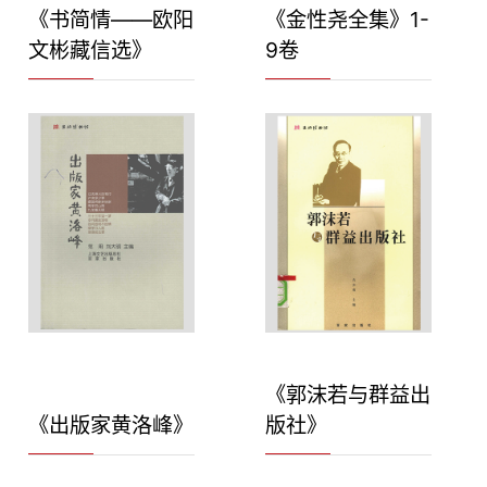
《书简情——欧阳
《金性尧全集》1-
文彬藏信选》
9卷
《郭沫若与群益出
《出版家黄洛峰》
版社》