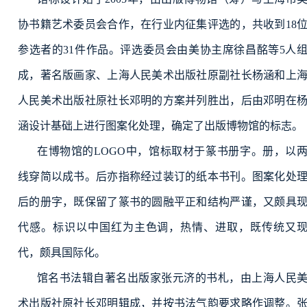
协书籍艺术委员会合作，在行业内征集评选的，共收到18
参选者的31件作品。评选委员会由美协主席徐昌酩等5人
成，著名版画家、上海人民美术出版社原副社长杨涵和上
人民美术出版社原社长邓明的方案并列胜出，后由邓明在
涵设计基础上进行图案化处理，确定了出版博物馆的标志。
在博物馆的LOGO中，馆标取材于篆书册字。册，以
线穿简以成书。后亦指称经过装订的纸本书刊。图案化处
后的册字，既保留了篆书的圆融平正和结构严谨，又颇具
代感。标识以中国红为主色调，热情、进取，既传统又
代，颇具国际化。
馆名书法辑自著名出版家张元济的书札，由上海人民
术出版社原社长邓明辑成，并按书法气韵要求略作调整。