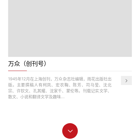
万众（创刊号）
1945年12月在上海创刊，万众杂志社编辑，雨花出版社出
版。主要撰稿人有柯凤、宏农鞠、陈芳、司马莹、沈北
宗、许钦文、孔其耀、沈家千、蒙伦等。刊载记实文学、
散文、小说和翻译文学及趣味...